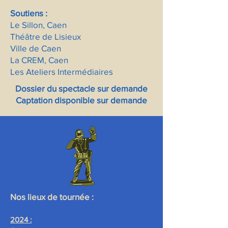
Soutiens :
Le Sillon, Caen
Théâtre de Lisieux
Ville de Caen
La CREM, Caen
Les Ateliers Intermédiaires
Dossier du spectacle sur demande
Captation disponible sur demande
Nos lieux de tournée :
2024 :