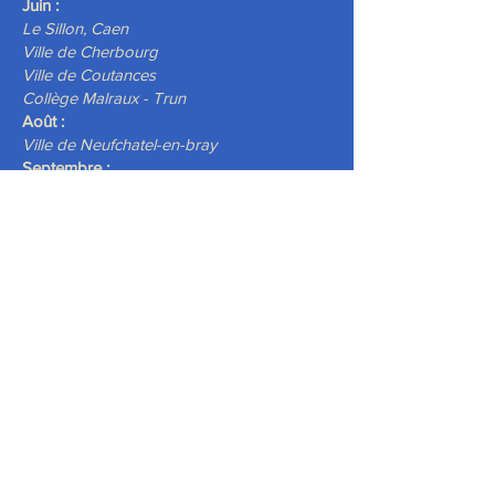
Juin :
Le Sillon, Caen
Ville de Cherbourg
Ville de Coutances
Collège Malraux - Trun
Août :
Ville de Neufchatel-en-bray
Septembre :
Réseau Médiathèques Notre-dame-de-
Bondeville
Novembre :
Musée de la bataille de Normandie de
Bayeux
Décembre :
Ville de Luneray
2025 :
Janvier :
Collège Saint-Saens de Rouen
Caudebec les Elbeufs
Février :
Les Halles, Vire